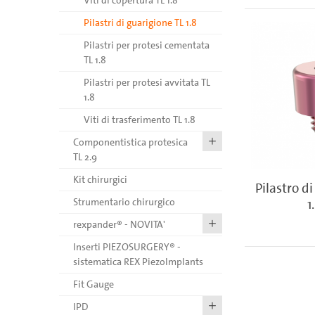
Viti di copertura TL 1.8
Pilastri di guarigione TL 1.8
Pilastri per protesi cementata
TL 1.8
Pilastri per protesi avvitata TL
1.8
Viti di trasferimento TL 1.8
Componentistica protesica
TL 2.9
Kit chirurgici
Pilastro d
1
Strumentario chirurgico
rexpander® - NOVITA'
Inserti PIEZOSURGERY® -
sistematica REX PiezoImplants
Fit Gauge
IPD