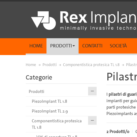
HOME
PRODOTTI
CONTATTI
SOCIETÀ
Home
Prodotti
Componentistica protesica TL 1.8
Pilastr
Pilast
Categorie
Prodotti
I
pilastri di guar
impianti per guid
PiezoImplant TL 1.8
parti protesiche 
PiezoImplant TL 2.9
Piezoimplants as
Componentistica protesica
TL 1.8
2 Prodotti/o