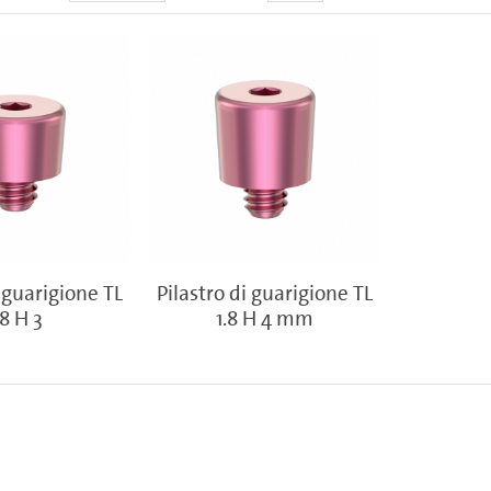
i guarigione TL
Pilastro di guarigione TL
.8 H 3
1.8 H 4 mm