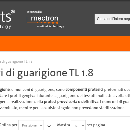
i di guarigione TL 1.8
ri di guarigione TL 1.8
igione
, o monconi di guarigione, sono
componenti protesici
preformati dest
are i profili gengivali durante la guarigione dei tessuti molli. Una volta ot
per la realizzazione della
protesi provvisoria o definitiva
. I monconi di gua
semblato, mentre per l'acquisto singolo non prevedono sterilizzazione.
Ordina per
Mostra
per pagina